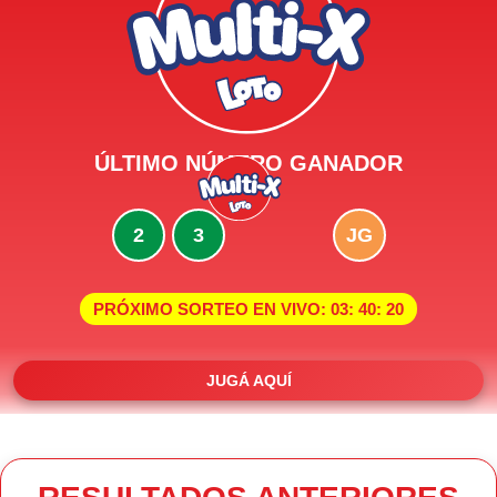
ÚLTIMO NÚMERO GANADOR
2
3
JG
PRÓXIMO SORTEO EN VIVO:
03
:
40
:
20
JUGÁ AQUÍ