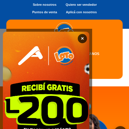
Sobre nosotros
Quiero ser vendedor
Puntos de venta
Aplicá con nosotros
×
JUEGOS ▾
NOTICIAS
CONTÁCTANOS
SINTONIZÁ EL
PRÓXIMO
SORTEO EN VIVO