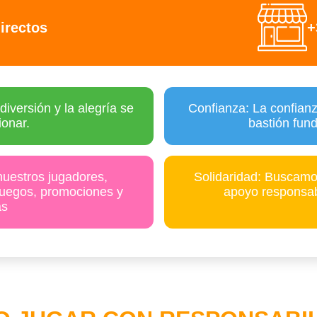
irectos
+
iversión y la alegría se
Confianza: La confian
ionar.
bastión fun
uestros jugadores,
Solidaridad: Buscamo
juegos, promociones y
apoyo responsab
as