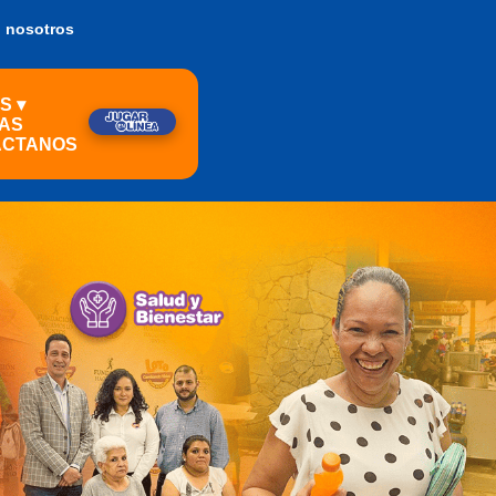
n nosotros
S ▾
IAS
ÁCTANOS